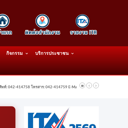
กิจกรรม
บริการประชาชน
รศัพท์: 042-414758 โทรสาร: 042-414759 E-Mail: wattatnk@gmail.com