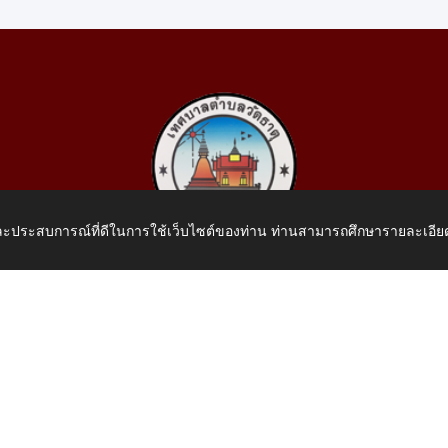
 และประสบการณ์ที่ดีในการใช้เว็บไซต์ของท่าน ท่านสามารถศึกษารายละเอียด
เทศบาลตำบลวัดธาตุ
 หมู่ที่ 10 บ้านสร้างประทาย(บึงหนองคาย) ต.วัดธาตุ อ.เมือง จ.หน
โทรศัพท์: 042-414758 โทรสาร: 042-414759
E-Mail: saraban_05430110@dla.go.th