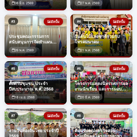
08 มิ.ย. 2569
27 พ.ค. 2569
(พ.ศ.2571-2575)
#3
#4
อัลบั้ม
อัลบั้ม
ประชุมคณะกรรมการ
วันต้นไม้แห่งชาติร่วมกับ
สนับสนุนการจัดทำแผน
โทรคมนาคม
พัฒนาตำบลวัดธาตุ เพื่อ
26 พ.ค. 2569
21 พ.ค. 2568
พิจารณาร่างแผนพัฒนาท้อง
ถิ่น (พ.ศ.2571-2575)
#5
#6
อัลบั้ม
อัลบั้ม
ตั้งด่านชุมชน ประจำ
โครงการแสดงนิทรรศการผล
ปีงบประมาณ พ.ศ. 2568
งานนักเรียน และการมอบ
วุฒิบัตรการศึกษา ประจำปี
18 เม.ย. 2568
20 มี.ค. 2569
การศึกษา 2568
#7
#8
อัลบั้ม
อัลบั้ม
งานวันท้องถิ่นไทย ประจำปี
ต้อนรับคณะตรวจสอบ
2569
ประเมินผลโครงการอาหาร