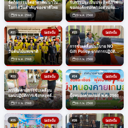
จัดกิจกรรมจิตอาสาพัฒนาใน
รับการประเมินประสิทธิภาพ
โอกาสวันสำคัญของชาติไทย
ขององค์กรปกครองส่วนท้อง
ถิ่น ประจำปี 2568
29 พ.ค. 2568
29 พ.ค. 2568
#21
#22
อัลบั้ม
อัลบั้ม
การขับเคลื่อนนโบาย NO
วันต้นไม้แห่งชาติ
Gift Policy จากการปฏิบัติ
หน้าที่
19 พ.ค. 2568
10 ก.พ. 2568
#23
#24
อัลบั้ม
อัลบั้ม
การติดตามการขับเคลื่อน
แผนปฏิบัติการเชิงกลยุทธ์
บึงหนองคายเกมส์ พ.ศ. 2568
แนวใหม่ RE-X-RAY ตาม
27 ก.พ. 2568
06 ก.พ. 2568
โครงการถังขยะเปียก ลดโลก
ร้อน ปี 2568
#25
#26
อัลบั้ม
อัลบั้ม