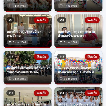
กลางวัน โรงเรียนอนุบาล
19 มี.ค. 2569
12 ก.พ. 2569
เทศบาลตำบลวัดธาตุ
#9
#10
อัลบั้ม
อัลบั้ม
ออกสำรวจผู้ประสบปัญหา
ต้อนรับคณะดูงานเทศบาล
ทางสังคม
ตำบลสร้างนางขาว
16 ก.พ. 2569
16 ก.พ. 2569
#11
#12
อัลบั้ม
อัลบั้ม
ลงพื้นที่ติดตามการเตรียมการ
กิจกรรมงานวันเด็กเทศบาล
รับการทวนสอบรับรอง
ตำบลวัดธาตุ ประจำปีพ.ศ.
ปริมาณก๊าซเรือนกระจก
2569
19 ม.ค. 2569
13 ม.ค. 2569
#13
#14
อัลบั้ม
อัลบั้ม
ส่งเสริมคุณธรรม จริยธรรม
กิจกรรม Stop Drugs, start