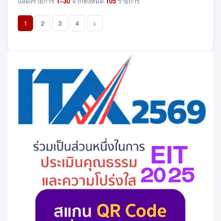
แสดงรายการ
1–30
จากทั้งหมด
105
รายการ
1
2
3
4
>
(current)