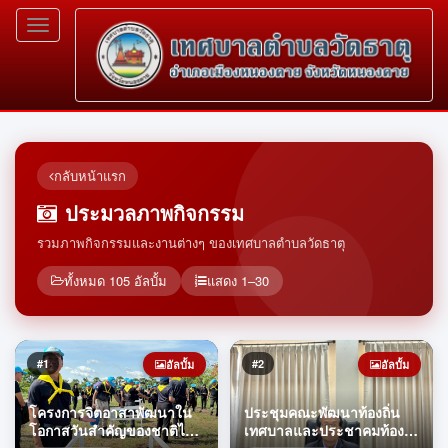
Toggle
navigation
กลับหน้าแรก
ประมวลภาพกิจกรรม
รวมภาพกิจกรรมและงานต่างๆ ของเทศบาลตำบลวัดธาตุ
ทั้งหมด 105 อัลบั้ม
แสดง 1–30
#1
#2
อัลบั้ม
อัลบั้ม
โครงการจิตอาสาพัฒนาใน
ประชุมคณะพัฒนาท้องถิ่น
โอกาสวันสำคัญของชาติไทย
เทศบาลและประชาคมท้อง
ประจำปี 2569
ถิ่น (ประชาคมระดับตำบล)