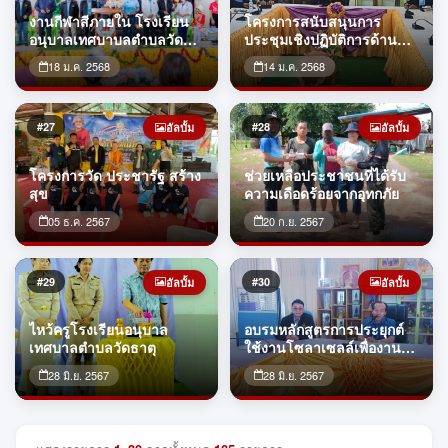
งานกีฬาสีภายใน โรงเรียน
โครงการสนับสนุนการ
อนุบาลเทศบาบลตำบลวัด
ประชุมเชิงปฏิบัติการด้าน
ธาตุ 15 มกราคม 2568
การบริหารน้ำของกลุ่มผู้ใช้
18 ม.ค. 2568
14 ม.ค. 2568
น้ำ.ประจำปี 2568
#27
#28
อัลบั้ม
อัลบั้ม
โครงการวัด ประชารัฐ สร้าง
ช่วยเหลือประชาชนที่ได้รับ
สุข
ความเดือดร้อยจากอุทกภัย
05 ธ.ค. 2567
20 ก.ย. 2567
#29
#30
อัลบั้ม
อัลบั้ม
ไหว้ครูโรงเรียนอนุบาล
อบรมหลักสูตรการประยุกต์
เทศบาลตำบลวัดธาตุ
ใช้งานโซลาเซลล์เพื่องาน
เกษตร
28 มิ.ย. 2567
28 มิ.ย. 2567