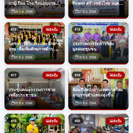
แก่ผู้เรียน โรงเรียนอนุบาล
Power สร้างพลังไทย หยุดยา
เทศบาลตำบลวัดธาตุ
เสพติด
09 ก.ค. 2568
27 มิ.ย. 2568
#15
#16
อัลบั้ม
อัลบั้ม
โครงการฝึกอบรมและศึกษาดู
ประกวดการจัดการขยะ
งาน เพื่อเพิ่มศักยภาพด้าน
มูลฝอยชุมชน
การบริหารจัดการที่ดีของ
25 มิ.ย. 2568
18 มิ.ย. 2568
องค์การบริหารส่วนตำบล
กำแพงแสน
#17
#18
อัลบั้ม
อัลบั้ม
ประชุมคณะกรรมการช่วย
ต้อนรับพนักงานเทศบาลใหม่
เหลือประชาชน
มาบรรจุตำแหน่งสูงขึ้น
05 มิ.ย. 2568
05 มิ.ย. 2568
#19
#20
อัลบั้ม
อัลบั้ม