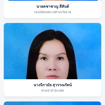
นายคชาชาญ สีสันต์
รองปลัดเทศบาลตำบลวัดธาตุ
นางนิรามัย สุวรรณรัตน์
หัวหน้าสำนักปลัด