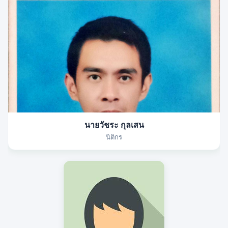
นายวัชระ กุลเสน
นิติกร