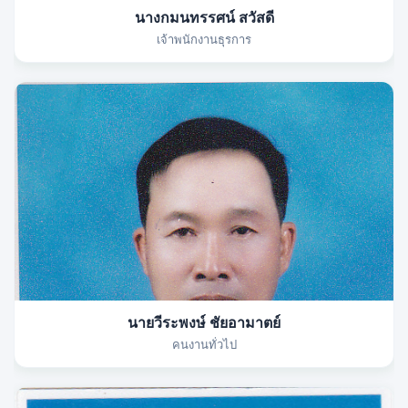
นางกมนทรรศน์ สวัสดี
เจ้าพนักงานธุรการ
นายวีระพงษ์ ชัยอามาตย์
คนงานทั่วไป