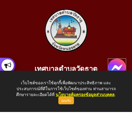
เทศบาลตำบลวัดธาตุ
เลขที่ 205 หมู่ที่ 10 บ้านสร้างประทาย(บึงหนองคาย) ต.วัดธาตุ
เว็บไซต์ของเราใช้คุกกี้เพื่อพัฒนาประสิทธิภาพ และ
อ.เมือง จ.หนองคาย 43000
ประสบการณ์ที่ดีในการใช้เว็บไซต์ของท่าน ท่านสามารถ
โทรศัพท์: 042-414758 โทรสาร: 042-414759
ศึกษารายละเอียดได้ที่
นโยบายคุ้มครองข้อมูลส่วนบุคคล
.
ยอมรับ
E-Mail: saraban_05430110@dla.go.th
Copyright © 2026 All Right Resive http://www.wattat.go.th