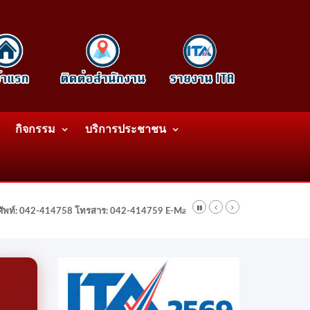
กิจกรรม
บริการประชาชน
รศัพท์: 042-414758 โทรสาร: 042-414759 E-Mail: wattatnk@gmail.com