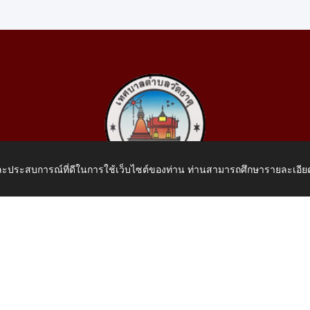
 และประสบการณ์ที่ดีในการใช้เว็บไซต์ของท่าน ท่านสามารถศึกษารายละเอียด
เทศบาลตำบลวัดธาตุ
 หมู่ที่ 10 บ้านสร้างประทาย(บึงหนองคาย) ต.วัดธาตุ อ.เมือง จ.หน
โทรศัพท์: 042-414758 โทรสาร: 042-414759
E-Mail: saraban_05430110@dla.go.th