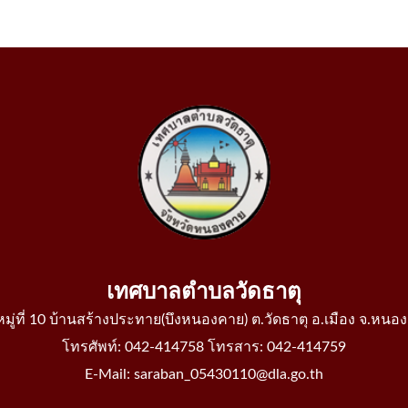
เทศบาลตำบลวัดธาตุ
 หมู่ที่ 10 บ้านสร้างประทาย(บึงหนองคาย) ต.วัดธาตุ อ.เมือง จ.หน
โทรศัพท์: 042-414758 โทรสาร: 042-414759
E-Mail: saraban_05430110@dla.go.th