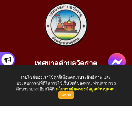
เทศบาลตำบลวัดธาตุ
เลขที่ 205 หมู่ที่ 10 บ้านสร้างประทาย(บึงหนองคาย) ต.วัดธาตุ
เว็บไซต์ของเราใช้คุกกี้เพื่อพัฒนาประสิทธิภาพ และ
อ.เมือง จ.หนองคาย 43000
ประสบการณ์ที่ดีในการใช้เว็บไซต์ของท่าน ท่านสามารถ
โทรศัพท์: 042-414758 โทรสาร: 042-414759
ศึกษารายละเอียดได้ที่
นโยบายคุ้มครองข้อมูลส่วนบุคคล
.
ยอมรับ
E-Mail: saraban_05430110@dla.go.th
Copyright © 2026 All Right Resive http://www.wattat.go.th