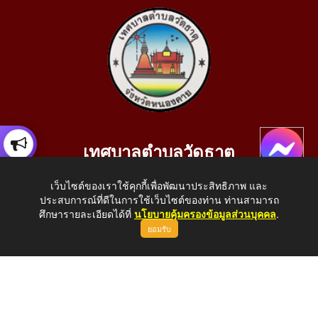
เทศบาลตำบลวัดธาตุ
เลขที่ 205 หมู่ที่ 10 บ้านสร้างประทาย(บึงหนองคาย) ต.วัดธาตุ
เว็บไซต์ของเราใช้คุกกี้เพื่อพัฒนาประสิทธิภาพ และ
อ.เมือง จ.หนองคาย 43000
ประสบการณ์ที่ดีในการใช้เว็บไซต์ของท่าน ท่านสามารถ
โทรศัพท์: 042-414758 โทรสาร: 042-414759
ศึกษารายละเอียดได้ที่
นโยบายคุ้มครองข้อมูลส่วนบุคคล
.
ยอมรับ
E-Mail: saraban_05430110@dla.go.th
Copyright © 2026 All Right Resive http://www.wattat.go.th