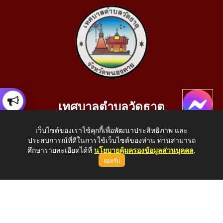
เทศบาลตำบลวัดธาตุ
เลขที่ 205 หมู่ที่ 10 บ้านสร้างประทาย(บึงหนองคาย) ต.วัดธาตุ
เว็บไซต์ของเราใช้คุกกี้เพื่อพัฒนาประสิทธิภาพ และ
อ.เมือง จ.หนองคาย 43000
ประสบการณ์ที่ดีในการใช้เว็บไซต์ของท่าน ท่านสามารถ
โทรศัพท์: 042-414758 โทรสาร: 042-414759
ศึกษารายละเอียดได้ที่
นโยบายคุ้มครองข้อมูลส่วนบุคคล
.
ยอมรับ
E-Mail: saraban_05430110@dla.go.th
Copyright © 2026 All Right Resive http://www.wattat.go.th