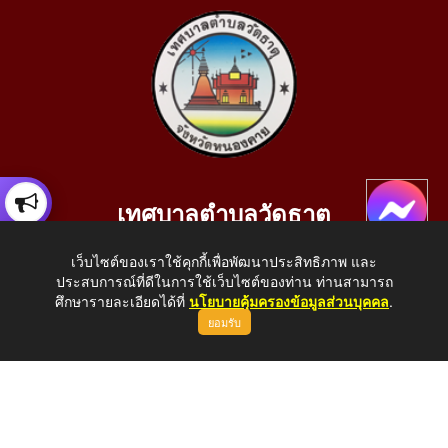
เทศบาลตำบลวัดธาตุ
เลขที่ 205 หมู่ที่ 10 บ้านสร้างประทาย(บึงหนองคาย) ต.วัดธาตุ
เว็บไซต์ของเราใช้คุกกี้เพื่อพัฒนาประสิทธิภาพ และ
อ.เมือง จ.หนองคาย 43000
ประสบการณ์ที่ดีในการใช้เว็บไซต์ของท่าน ท่านสามารถ
โทรศัพท์: 042-414758 โทรสาร: 042-414759
ศึกษารายละเอียดได้ที่
นโยบายคุ้มครองข้อมูลส่วนบุคคล
.
ยอมรับ
E-Mail: saraban_05430110@dla.go.th
Copyright © 2026 All Right Resive http://www.wattat.go.th