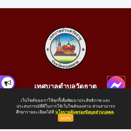
เทศบาลตำบลวัดธาตุ
เลขที่ 205 หมู่ที่ 10 บ้านสร้างประทาย(บึงหนองคาย) ต.วัดธาตุ
เว็บไซต์ของเราใช้คุกกี้เพื่อพัฒนาประสิทธิภาพ และ
อ.เมือง จ.หนองคาย 43000
ประสบการณ์ที่ดีในการใช้เว็บไซต์ของท่าน ท่านสามารถ
โทรศัพท์: 042-414758 โทรสาร: 042-414759
ศึกษารายละเอียดได้ที่
นโยบายคุ้มครองข้อมูลส่วนบุคคล
.
ยอมรับ
E-Mail: saraban_05430110@dla.go.th