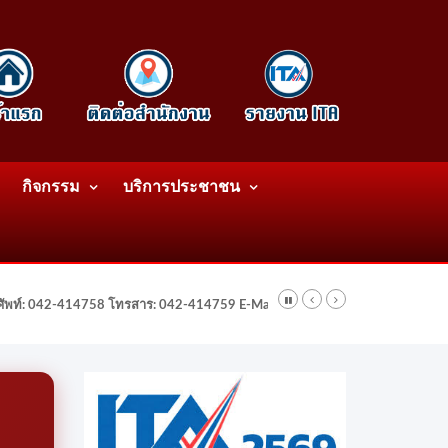
กิจกรรม
บริการประชาชน
รศัพท์: 042-414758 โทรสาร: 042-414759 E-Mail: wattatnk@gmail.com