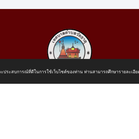
 และประสบการณ์ที่ดีในการใช้เว็บไซต์ของท่าน ท่านสามารถศึกษารายละเอียด
เทศบาลตำบลวัดธาตุ
 หมู่ที่ 10 บ้านสร้างประทาย(บึงหนองคาย) ต.วัดธาตุ อ.เมือง จ.หน
โทรศัพท์: 042-414758 โทรสาร: 042-414759
E-Mail: saraban_05430110@dla.go.th