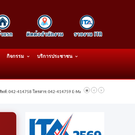
กิจกรรม
บริการประชาชน
รศัพท์: 042-414758 โทรสาร: 042-414759 E-Mail: wattatnk@gmail.com