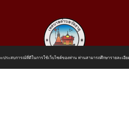
 และประสบการณ์ที่ดีในการใช้เว็บไซต์ของท่าน ท่านสามารถศึกษารายละเอียด
เทศบาลตำบลวัดธาตุ
 หมู่ที่ 10 บ้านสร้างประทาย(บึงหนองคาย) ต.วัดธาตุ อ.เมือง จ.หน
โทรศัพท์: 042-414758 โทรสาร: 042-414759
E-Mail: saraban_05430110@dla.go.th