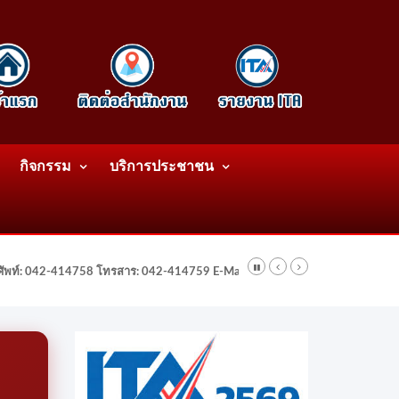
กิจกรรม
บริการประชาชน
รศัพท์: 042-414758 โทรสาร: 042-414759 E-Mail: wattatnk@gmail.com