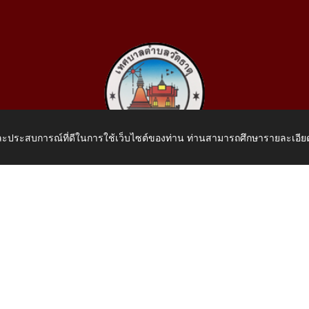
 และประสบการณ์ที่ดีในการใช้เว็บไซต์ของท่าน ท่านสามารถศึกษารายละเอียด
เทศบาลตำบลวัดธาตุ
 หมู่ที่ 10 บ้านสร้างประทาย(บึงหนองคาย) ต.วัดธาตุ อ.เมือง จ.หน
โทรศัพท์: 042-414758 โทรสาร: 042-414759
E-Mail: saraban_05430110@dla.go.th