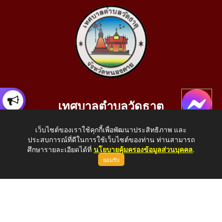
เทศบาลตำบลวัดธาตุ
เลขที่ 205 หมู่ที่ 10 บ้านสร้างประทาย(บึงหนองคาย) ต.วัดธาตุ
เว็บไซต์ของเราใช้คุกกี้เพื่อพัฒนาประสิทธิภาพ และ
อ.เมือง จ.หนองคาย 43000
ประสบการณ์ที่ดีในการใช้เว็บไซต์ของท่าน ท่านสามารถ
โทรศัพท์: 042-414758 โทรสาร: 042-414759
ศึกษารายละเอียดได้ที่
นโยบายคุ้มครองข้อมูลส่วนบุคคล
.
ยอมรับ
E-Mail: saraban_05430110@dla.go.th
Copyright © 2026 All Right Resive http://www.wattat.go.th