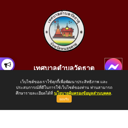
เทศบาลตำบลวัดธาตุ
เลขที่ 205 หมู่ที่ 10 บ้านสร้างประทาย(บึงหนองคาย) ต.วัดธาตุ
เว็บไซต์ของเราใช้คุกกี้เพื่อพัฒนาประสิทธิภาพ และ
อ.เมือง จ.หนองคาย 43000
ประสบการณ์ที่ดีในการใช้เว็บไซต์ของท่าน ท่านสามารถ
โทรศัพท์: 042-414758 โทรสาร: 042-414759
ศึกษารายละเอียดได้ที่
นโยบายคุ้มครองข้อมูลส่วนบุคคล
.
ยอมรับ
E-Mail: saraban_05430110@dla.go.th
Copyright © 2026 All Right Resive http://www.wattat.go.th