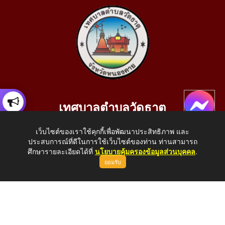
เทศบาลตำบลวัดธาตุ
เลขที่ 205 หมู่ที่ 10 บ้านสร้างประทาย(บึงหนองคาย) ต.วัดธาตุ
เว็บไซต์ของเราใช้คุกกี้เพื่อพัฒนาประสิทธิภาพ และ
อ.เมือง จ.หนองคาย 43000
ประสบการณ์ที่ดีในการใช้เว็บไซต์ของท่าน ท่านสามารถ
โทรศัพท์: 042-414758 โทรสาร: 042-414759
ศึกษารายละเอียดได้ที่
นโยบายคุ้มครองข้อมูลส่วนบุคคล
.
ยอมรับ
E-Mail: saraban_05430110@dla.go.th
Copyright © 2026 All Right Resive http://www.wattat.go.th