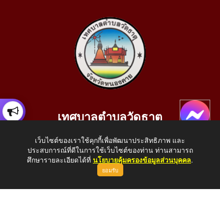
เทศบาลตำบลวัดธาตุ
เลขที่ 205 หมู่ที่ 10 บ้านสร้างประทาย(บึงหนองคาย) ต.วัดธาตุ
เว็บไซต์ของเราใช้คุกกี้เพื่อพัฒนาประสิทธิภาพ และ
อ.เมือง จ.หนองคาย 43000
ประสบการณ์ที่ดีในการใช้เว็บไซต์ของท่าน ท่านสามารถ
โทรศัพท์: 042-414758 โทรสาร: 042-414759
ศึกษารายละเอียดได้ที่
นโยบายคุ้มครองข้อมูลส่วนบุคคล
.
ยอมรับ
E-Mail: saraban_05430110@dla.go.th
Copyright © 2026 All Right Resive http://www.wattat.go.th