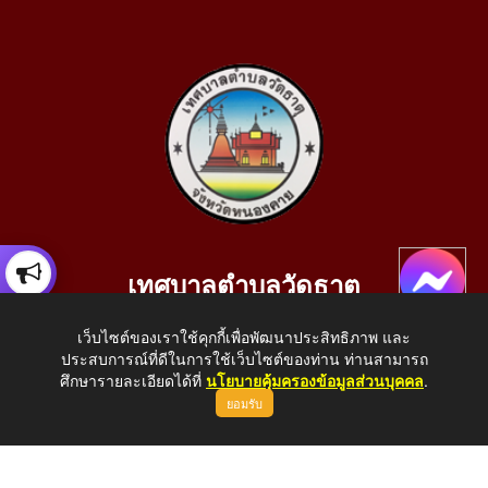
เทศบาลตำบลวัดธาตุ
เลขที่ 205 หมู่ที่ 10 บ้านสร้างประทาย(บึงหนองคาย) ต.วัดธาตุ
เว็บไซต์ของเราใช้คุกกี้เพื่อพัฒนาประสิทธิภาพ และ
อ.เมือง จ.หนองคาย 43000
ประสบการณ์ที่ดีในการใช้เว็บไซต์ของท่าน ท่านสามารถ
โทรศัพท์: 042-414758 โทรสาร: 042-414759
ศึกษารายละเอียดได้ที่
นโยบายคุ้มครองข้อมูลส่วนบุคคล
.
ยอมรับ
E-Mail: saraban_05430110@dla.go.th