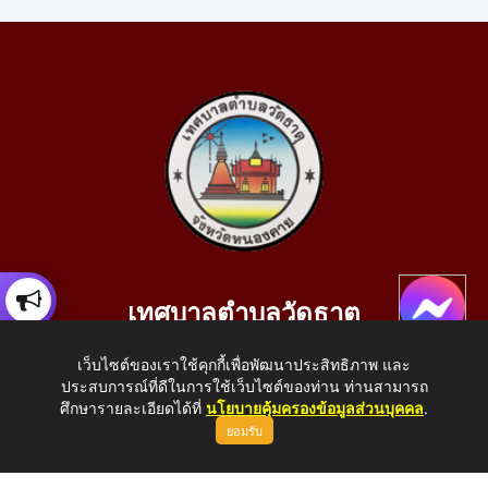
เทศบาลตำบลวัดธาตุ
เลขที่ 205 หมู่ที่ 10 บ้านสร้างประทาย(บึงหนองคาย) ต.วัดธาตุ
เว็บไซต์ของเราใช้คุกกี้เพื่อพัฒนาประสิทธิภาพ และ
อ.เมือง จ.หนองคาย 43000
ประสบการณ์ที่ดีในการใช้เว็บไซต์ของท่าน ท่านสามารถ
โทรศัพท์: 042-414758 โทรสาร: 042-414759
ศึกษารายละเอียดได้ที่
นโยบายคุ้มครองข้อมูลส่วนบุคคล
.
ยอมรับ
E-Mail: saraban_05430110@dla.go.th