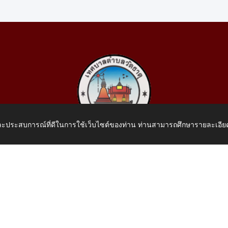
 และประสบการณ์ที่ดีในการใช้เว็บไซต์ของท่าน ท่านสามารถศึกษารายละเอียด
เทศบาลตำบลวัดธาตุ
 หมู่ที่ 10 บ้านสร้างประทาย(บึงหนองคาย) ต.วัดธาตุ อ.เมือง จ.หน
โทรศัพท์: 042-414758 โทรสาร: 042-414759
E-Mail: saraban_05430110@dla.go.th