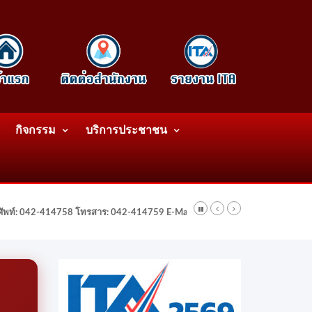
กิจกรรม
บริการประชาชน
รศัพท์: 042-414758 โทรสาร: 042-414759 E-Mail: wattatnk@gmail.com