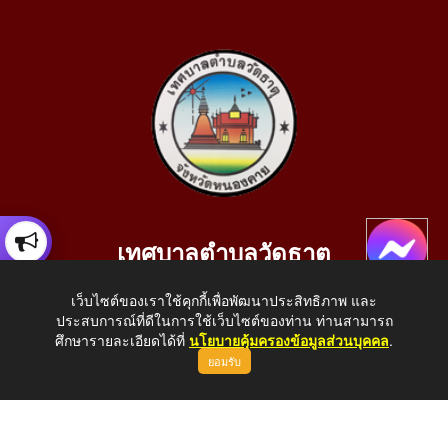
เทศบาลตำบลวัดธาตุ
เลขที่ 205 หมู่ที่ 10 บ้านสร้างประทาย(บึงหนองคาย) ต.วัดธาตุ
เว็บไซต์ของเราใช้คุกกี้เพื่อพัฒนาประสิทธิภาพ และ
อ.เมือง จ.หนองคาย 43000
ประสบการณ์ที่ดีในการใช้เว็บไซต์ของท่าน ท่านสามารถ
โทรศัพท์: 042-414758 โทรสาร: 042-414759
ศึกษารายละเอียดได้ที่
นโยบายคุ้มครองข้อมูลส่วนบุคคล
.
ยอมรับ
E-Mail: saraban_05430110@dla.go.th