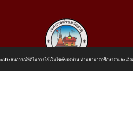
 และประสบการณ์ที่ดีในการใช้เว็บไซต์ของท่าน ท่านสามารถศึกษารายละเอียด
เทศบาลตำบลวัดธาตุ
 หมู่ที่ 10 บ้านสร้างประทาย(บึงหนองคาย) ต.วัดธาตุ อ.เมือง จ.หน
โทรศัพท์: 042-414758 โทรสาร: 042-414759
E-Mail: saraban_05430110@dla.go.th