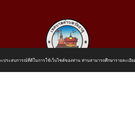
 และประสบการณ์ที่ดีในการใช้เว็บไซต์ของท่าน ท่านสามารถศึกษารายละเอียด
เทศบาลตำบลวัดธาตุ
 หมู่ที่ 10 บ้านสร้างประทาย(บึงหนองคาย) ต.วัดธาตุ อ.เมือง จ.หน
โทรศัพท์: 042-414758 โทรสาร: 042-414759
E-Mail: saraban_05430110@dla.go.th