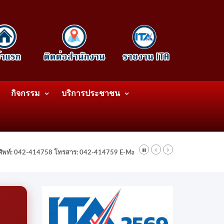
กิจกรรม
บริการประชาชน
รศัพท์: 042-414758 โทรสาร: 042-414759 E-Mail: wattatnk@gmail.com