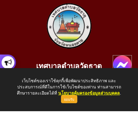
เทศบาลตำบลวัดธาตุ
เลขที่ 205 หมู่ที่ 10 บ้านสร้างประทาย(บึงหนองคาย) ต.วัดธาตุ
เว็บไซต์ของเราใช้คุกกี้เพื่อพัฒนาประสิทธิภาพ และ
อ.เมือง จ.หนองคาย 43000
ประสบการณ์ที่ดีในการใช้เว็บไซต์ของท่าน ท่านสามารถ
โทรศัพท์: 042-414758 โทรสาร: 042-414759
ศึกษารายละเอียดได้ที่
นโยบายคุ้มครองข้อมูลส่วนบุคคล
.
ยอมรับ
E-Mail: saraban_05430110@dla.go.th
Copyright © 2026 All Right Resive http://www.wattat.go.th