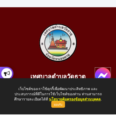
เทศบาลตำบลวัดธาตุ
เลขที่ 205 หมู่ที่ 10 บ้านสร้างประทาย(บึงหนองคาย) ต.วัดธาตุ
เว็บไซต์ของเราใช้คุกกี้เพื่อพัฒนาประสิทธิภาพ และ
อ.เมือง จ.หนองคาย 43000
ประสบการณ์ที่ดีในการใช้เว็บไซต์ของท่าน ท่านสามารถ
โทรศัพท์: 042-414758 โทรสาร: 042-414759
ศึกษารายละเอียดได้ที่
นโยบายคุ้มครองข้อมูลส่วนบุคคล
.
ยอมรับ
E-Mail: saraban_05430110@dla.go.th