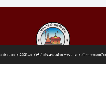
 และประสบการณ์ที่ดีในการใช้เว็บไซต์ของท่าน ท่านสามารถศึกษารายละเอียด
เทศบาลตำบลวัดธาตุ
 หมู่ที่ 10 บ้านสร้างประทาย(บึงหนองคาย) ต.วัดธาตุ อ.เมือง จ.หน
โทรศัพท์: 042-414758 โทรสาร: 042-414759
E-Mail: saraban_05430110@dla.go.th