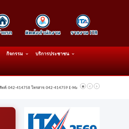
กิจกรรม
บริการประชาชน
รศัพท์: 042-414758 โทรสาร: 042-414759 E-Mail: wattatnk@gmail.com