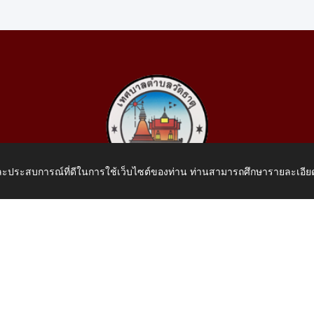
 และประสบการณ์ที่ดีในการใช้เว็บไซต์ของท่าน ท่านสามารถศึกษารายละเอียด
เทศบาลตำบลวัดธาตุ
 หมู่ที่ 10 บ้านสร้างประทาย(บึงหนองคาย) ต.วัดธาตุ อ.เมือง จ.หน
โทรศัพท์: 042-414758 โทรสาร: 042-414759
E-Mail: saraban_05430110@dla.go.th