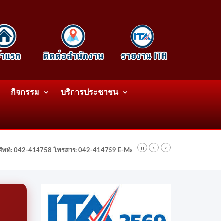
กิจกรรม
บริการประชาชน
รศัพท์: 042-414758 โทรสาร: 042-414759 E-Mail: wattatnk@gmail.com