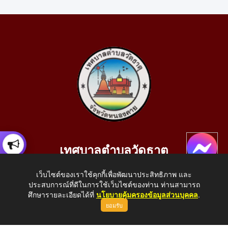
เทศบาลตำบลวัดธาตุ
เลขที่ 205 หมู่ที่ 10 บ้านสร้างประทาย(บึงหนองคาย) ต.วัดธาตุ
เว็บไซต์ของเราใช้คุกกี้เพื่อพัฒนาประสิทธิภาพ และ
อ.เมือง จ.หนองคาย 43000
ประสบการณ์ที่ดีในการใช้เว็บไซต์ของท่าน ท่านสามารถ
โทรศัพท์: 042-414758 โทรสาร: 042-414759
ศึกษารายละเอียดได้ที่
นโยบายคุ้มครองข้อมูลส่วนบุคคล
.
ยอมรับ
E-Mail: saraban_05430110@dla.go.th