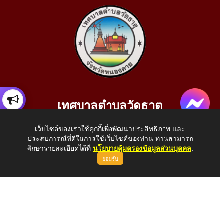
เทศบาลตำบลวัดธาตุ
เลขที่ 205 หมู่ที่ 10 บ้านสร้างประทาย(บึงหนองคาย) ต.วัดธาตุ
เว็บไซต์ของเราใช้คุกกี้เพื่อพัฒนาประสิทธิภาพ และ
อ.เมือง จ.หนองคาย 43000
ประสบการณ์ที่ดีในการใช้เว็บไซต์ของท่าน ท่านสามารถ
โทรศัพท์: 042-414758 โทรสาร: 042-414759
ศึกษารายละเอียดได้ที่
นโยบายคุ้มครองข้อมูลส่วนบุคคล
.
ยอมรับ
E-Mail: saraban_05430110@dla.go.th
Copyright © 2026 All Right Resive http://www.wattat.go.th