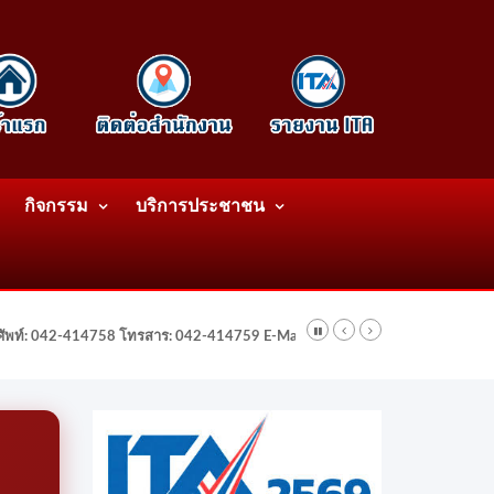
กิจกรรม
บริการประชาชน
รศัพท์: 042-414758 โทรสาร: 042-414759 E-Mail: wattatnk@gmail.com