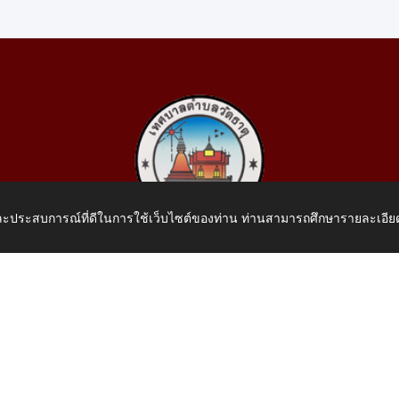
 และประสบการณ์ที่ดีในการใช้เว็บไซต์ของท่าน ท่านสามารถศึกษารายละเอียด
เทศบาลตำบลวัดธาตุ
 หมู่ที่ 10 บ้านสร้างประทาย(บึงหนองคาย) ต.วัดธาตุ อ.เมือง จ.หน
โทรศัพท์: 042-414758 โทรสาร: 042-414759
E-Mail: saraban_05430110@dla.go.th