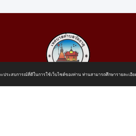
 และประสบการณ์ที่ดีในการใช้เว็บไซต์ของท่าน ท่านสามารถศึกษารายละเอียด
เทศบาลตำบลวัดธาตุ
 หมู่ที่ 10 บ้านสร้างประทาย(บึงหนองคาย) ต.วัดธาตุ อ.เมือง จ.หน
โทรศัพท์: 042-414758 โทรสาร: 042-414759
E-Mail: saraban_05430110@dla.go.th