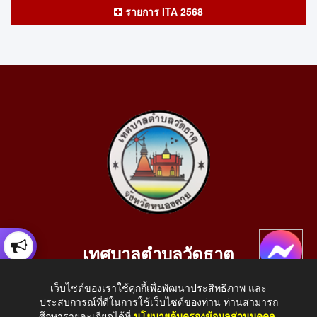
รายการ ITA 2568
เทศบาลตำบลวัดธาตุ
เลขที่ 205 หมู่ที่ 10 บ้านสร้างประทาย(บึงหนองคาย) ต.วัดธาตุ
เว็บไซต์ของเราใช้คุกกี้เพื่อพัฒนาประสิทธิภาพ และ
อ.เมือง จ.หนองคาย 43000
ประสบการณ์ที่ดีในการใช้เว็บไซต์ของท่าน ท่านสามารถ
โทรศัพท์: 042-414758 โทรสาร: 042-414759
ศึกษารายละเอียดได้ที่
นโยบายคุ้มครองข้อมูลส่วนบุคคล
.