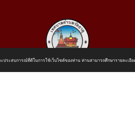
 และประสบการณ์ที่ดีในการใช้เว็บไซต์ของท่าน ท่านสามารถศึกษารายละเอียด
เทศบาลตำบลวัดธาตุ
 หมู่ที่ 10 บ้านสร้างประทาย(บึงหนองคาย) ต.วัดธาตุ อ.เมือง จ.หน
โทรศัพท์: 042-414758 โทรสาร: 042-414759
E-Mail: saraban_05430110@dla.go.th