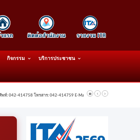
กิจกรรม
บริการประชาชน
รศัพท์: 042-414758 โทรสาร: 042-414759 E-Mail: wattatnk@gmail.com