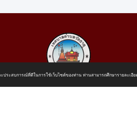
 และประสบการณ์ที่ดีในการใช้เว็บไซต์ของท่าน ท่านสามารถศึกษารายละเอียด
เทศบาลตำบลวัดธาตุ
 หมู่ที่ 10 บ้านสร้างประทาย(บึงหนองคาย) ต.วัดธาตุ อ.เมือง จ.หน
โทรศัพท์: 042-414758 โทรสาร: 042-414759
E-Mail: saraban_05430110@dla.go.th