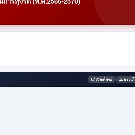
นการทุจริต (พ.ศ.2566-2570)
เปิดเต็มจอ
ดาวน์โ