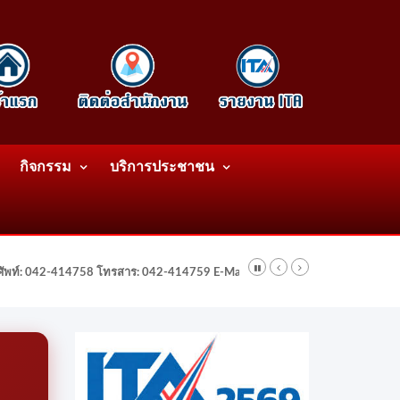
กิจกรรม
บริการประชาชน
รศัพท์: 042-414758 โทรสาร: 042-414759 E-Mail: wattatnk@gmail.com