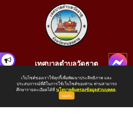
เทศบาลตำบลวัดธาตุ
เลขที่ 205 หมู่ที่ 10 บ้านสร้างประทาย(บึงหนองคาย) ต.วัดธาตุ
เว็บไซต์ของเราใช้คุกกี้เพื่อพัฒนาประสิทธิภาพ และ
อ.เมือง จ.หนองคาย 43000
ประสบการณ์ที่ดีในการใช้เว็บไซต์ของท่าน ท่านสามารถ
โทรศัพท์: 042-414758 โทรสาร: 042-414759
ศึกษารายละเอียดได้ที่
นโยบายคุ้มครองข้อมูลส่วนบุคคล
.
ยอมรับ
E-Mail: saraban_05430110@dla.go.th
Copyright © 2026 All Right Resive http://www.wattat.go.th