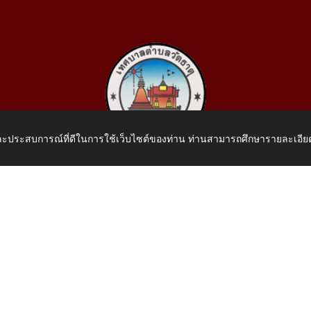
 และประสบการณ์ที่ดีในการใช้เว็บไซต์ของท่าน ท่านสามารถศึกษารายละเอียด
เทศบาลตำบลวัดธาตุ
 หมู่ที่ 10 บ้านสร้างประทาย(บึงหนองคาย) ต.วัดธาตุ อ.เมือง จ.หน
โทรศัพท์: 042-414758 โทรสาร: 042-414759
E-Mail: saraban_05430110@dla.go.th