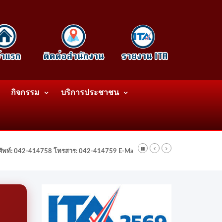
กิจกรรม
บริการประชาชน
รศัพท์: 042-414758 โทรสาร: 042-414759 E-Mail: wattatnk@gmail.com