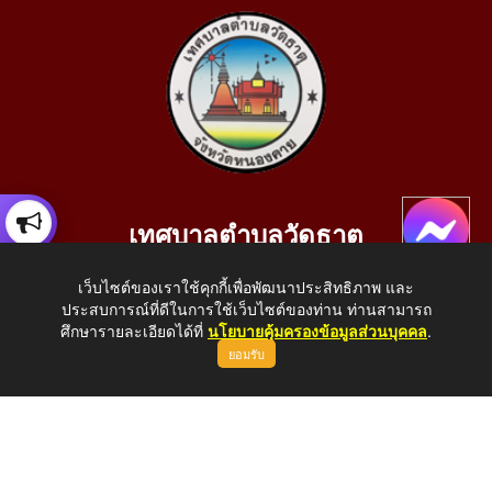
เทศบาลตำบลวัดธาตุ
เลขที่ 205 หมู่ที่ 10 บ้านสร้างประทาย(บึงหนองคาย) ต.วัดธาตุ
เว็บไซต์ของเราใช้คุกกี้เพื่อพัฒนาประสิทธิภาพ และ
อ.เมือง จ.หนองคาย 43000
ประสบการณ์ที่ดีในการใช้เว็บไซต์ของท่าน ท่านสามารถ
โทรศัพท์: 042-414758 โทรสาร: 042-414759
ศึกษารายละเอียดได้ที่
นโยบายคุ้มครองข้อมูลส่วนบุคคล
.
ยอมรับ
E-Mail: saraban_05430110@dla.go.th
Copyright © 2026 All Right Resive http://www.wattat.go.th