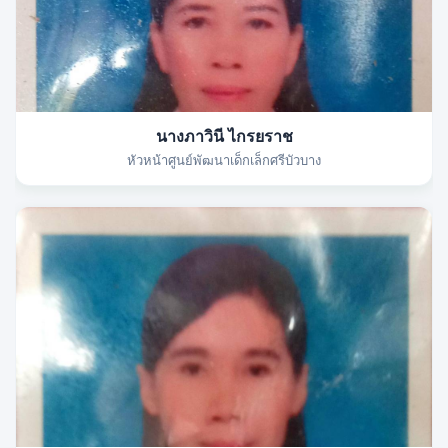
นางภาวินี ไกรยราช
หัวหน้าศูนย์พัฒนาเด็กเล็กศรีบัวบาง