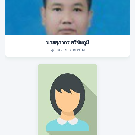
นายศุภากร ศรีชัยภูมิ
ผู้อำนวยการกองช่าง