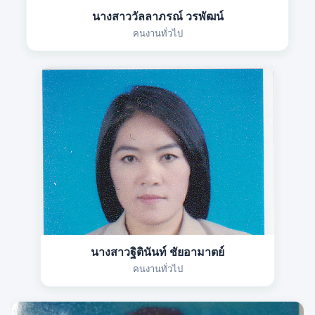
นางสาววัลลาภรณ์ วรพัฒน์
คนงานทั่วไป
นางสาวฐิตินันท์ ชัยอามาตย์
คนงานทั่วไป