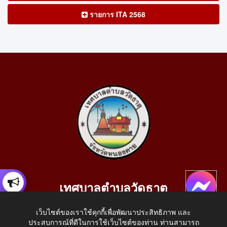
รายการ ITA 2568
เทศบาลตำบลวัดธาตุ
เลขที่ 205 หมู่ที่ 10 บ้านสร้างประทาย(บึงหนองคาย) ต.วัดธาตุ
เว็บไซต์ของเราใช้คุกกี้เพื่อพัฒนาประสิทธิภาพ และ
อ.เมือง จ.หนองคาย 43000
ประสบการณ์ที่ดีในการใช้เว็บไซต์ของท่าน ท่านสามารถ