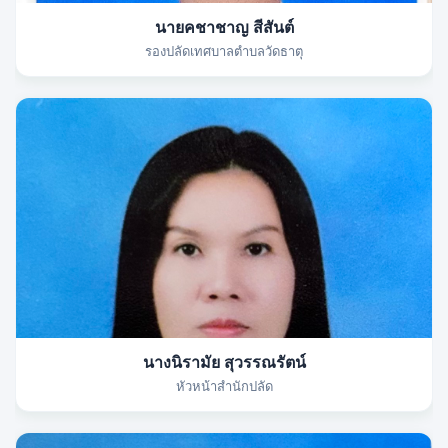
นายคชาชาญ สีสันต์
รองปลัดเทศบาลตำบลวัดธาตุ
นางนิรามัย สุวรรณรัตน์
หัวหน้าสำนักปลัด