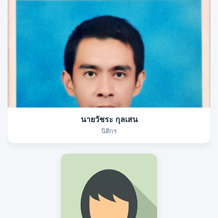
นายวัชระ กุลเสน
นิติกร