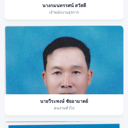
นางกมนทรรศน์ สวัสดี
เจ้าพนักงานธุรการ
นายวีระพงษ์ ชัยอามาตย์
คนงานทั่วไป