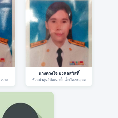
นางดวงใจ มงคลสวัสดิ์
ัวบาง
หัวหน้าศูนย์พัฒนาเด็กเล็กวัดเขตอุดม