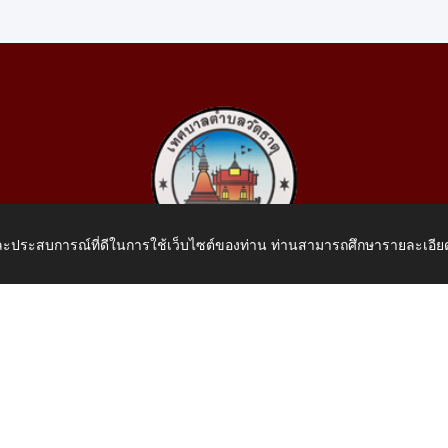
 และประสบการณ์ที่ดีในการใช้เว็บไซต์ของท่าน ท่านสามารถศึกษารายละเอียด
เทศบาลตำบลวัดธาตุ
 หมู่ที่ 10 บ้านสร้างประทาย(บึงหนองคาย) ต.วัดธาตุ อ.เมือง จ.หน
โทรศัพท์: 042-414758 โทรสาร: 042-414759
E-Mail: saraban_05430110@dla.go.th