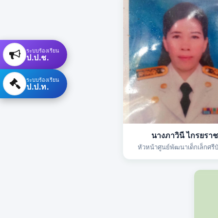
ระบบร้องเรียน
ป.ป.ช.
ระบบร้องเรียน
ป.ป.ท.
นางภาวินี ไกรยราช
หัวหน้าศูนย์พัฒนาเด็กเล็กศรีบ