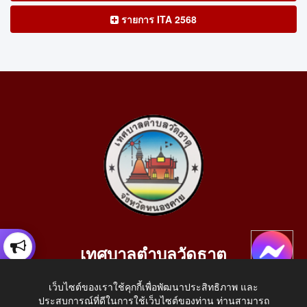
รายการ ITA 2568
เทศบาลตำบลวัดธาตุ
เลขที่ 205 หมู่ที่ 10 บ้านสร้างประทาย(บึงหนองคาย) ต.วัดธาตุ
เว็บไซต์ของเราใช้คุกกี้เพื่อพัฒนาประสิทธิภาพ และ
อ.เมือง จ.หนองคาย 43000
ประสบการณ์ที่ดีในการใช้เว็บไซต์ของท่าน ท่านสามารถ