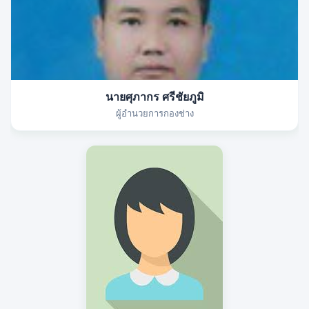
นายศุภากร ศรีชัยภูมิ
ผู้อำนวยการกองช่าง