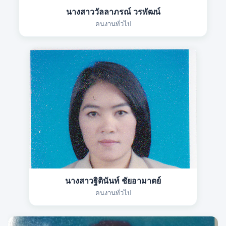
นางสาววัลลาภรณ์ วรพัฒน์
คนงานทั่วไป
นางสาวฐิตินันท์ ชัยอามาตย์
คนงานทั่วไป