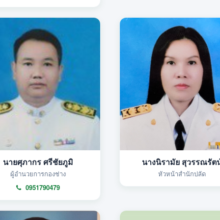
นายศุภากร ศรีชัยภูมิ
นางนิรามัย สุวรรณรัตน
ผู้อำนวยการกองช่าง
หัวหน้าสำนักปลัด
0951790479