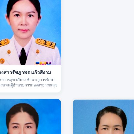
างสาวรัชฎาพร แก้วสีงาม
ิชาการสุขาภิบาลชำนาญการรักษา
รแทนผู้อำนวยการกองสาธารณสุข