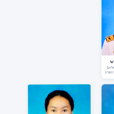
น
นักว
ราชกา