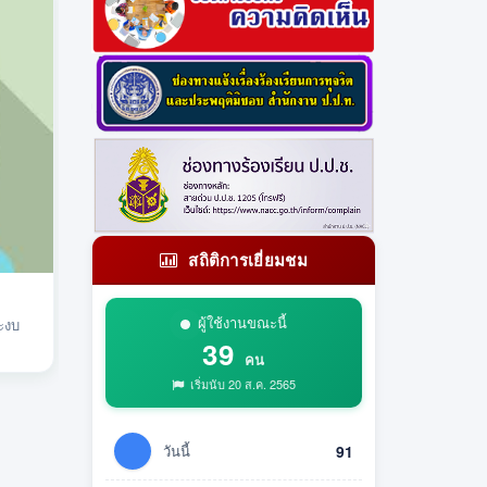
สถิติการเยี่ยมชม
ผู้ใช้งานขณะนี้
ะงบ
39
คน
เริ่มนับ 20 ส.ค. 2565
วันนี้
91