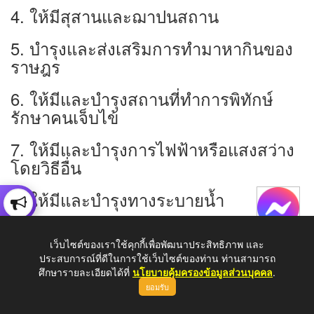
4. ให้มีสุสานและฌาปนสถาน
5. บำรุงและส่งเสริมการทำมาหากินของ
ราษฎร
6. ให้มีและบำรุงสถานที่ทำการพิทักษ์
รักษาคนเจ็บไข้
7. ให้มีและบำรุงการไฟฟ้าหรือแสงสว่าง
โดยวิธีอื่น
8. ให้มีและบำรุงทางระบายนํ้า
9. เทศพาณิฃย์
เว็บไซต์ของเราใช้คุกกี้เพื่อพัฒนาประสิทธิภาพ และ
ประสบการณ์ที่ดีในการใช้เว็บไซต์ของท่าน ท่านสามารถ
► พระราชบัญญัติกำหนดแผนและขั้น
ศึกษารายละเอียดได้ที่
นโยบายคุ้มครองข้อมูลส่วนบุคคล
.
ตอนการกระจายอำนาจให้แก่องค์กร
ยอมรับ
ปกครอง