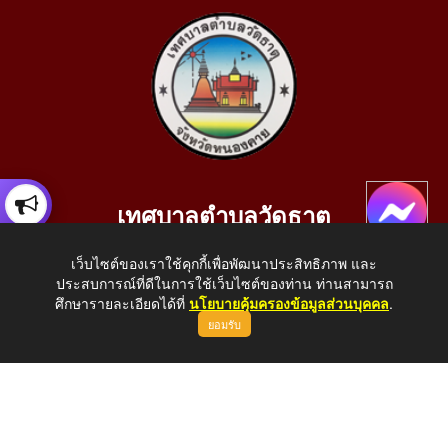
เทศบาลตำบลวัดธาตุ
เลขที่ 205 หมู่ที่ 10 บ้านสร้างประทาย(บึงหนองคาย) ต.วัดธาตุ
เว็บไซต์ของเราใช้คุกกี้เพื่อพัฒนาประสิทธิภาพ และ
อ.เมือง จ.หนองคาย 43000
ประสบการณ์ที่ดีในการใช้เว็บไซต์ของท่าน ท่านสามารถ
โทรศัพท์: 042-414758 โทรสาร: 042-414759
ศึกษารายละเอียดได้ที่
นโยบายคุ้มครองข้อมูลส่วนบุคคล
.
ยอมรับ
E-Mail: saraban_05430110@dla.go.th
Copyright © 2026 All Right Resive http://www.wattat.go.th