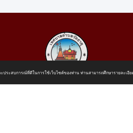
 และประสบการณ์ที่ดีในการใช้เว็บไซต์ของท่าน ท่านสามารถศึกษารายละเอียด
เทศบาลตำบลวัดธาตุ
 หมู่ที่ 10 บ้านสร้างประทาย(บึงหนองคาย) ต.วัดธาตุ อ.เมือง จ.หน
โทรศัพท์: 042-414758 โทรสาร: 042-414759
E-Mail: saraban_05430110@dla.go.th