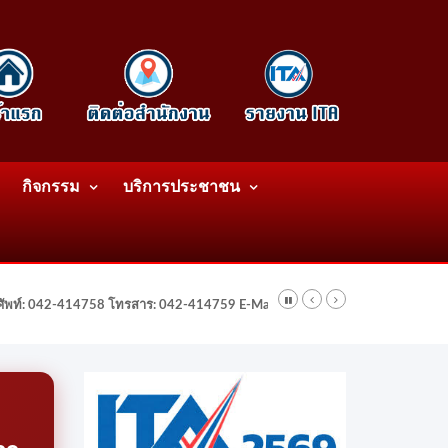
กิจกรรม
บริการประชาชน
รศัพท์: 042-414758 โทรสาร: 042-414759 E-Mail: wattatnk@gmail.com