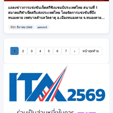
แถลงข่าวการแข่งขันเจ็ตสกีชิงแชมป์ประเทศไทย สนามที่ 1
สมาคมกีฬาเจ๊ตสกีแห่งประเทศไทย โดยจัดการแข่งขันที่บึง
หนองคาย เทศบาลตำบลวัดธาตุ อ.เมืองหนองคาย จ.หนองคาย
ในระหว่างวันที่ 2 - 5 เมษายน 2569
31 มีนาคม 2569
admin5
1
2
3
4
5
6
7
>
หน้าสุดท้าย
(current)