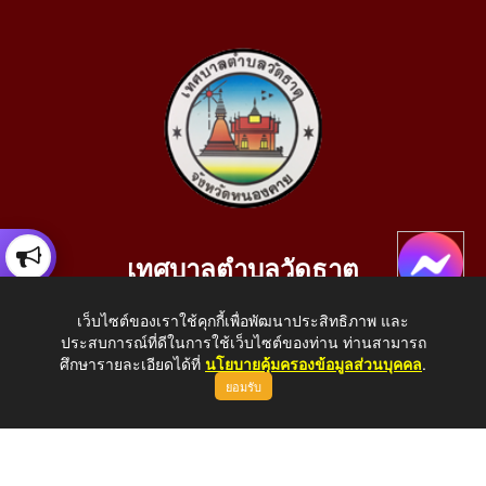
เทศบาลตำบลวัดธาตุ
เลขที่ 205 หมู่ที่ 10 บ้านสร้างประทาย(บึงหนองคาย) ต.วัดธาตุ
เว็บไซต์ของเราใช้คุกกี้เพื่อพัฒนาประสิทธิภาพ และ
อ.เมือง จ.หนองคาย 43000
ประสบการณ์ที่ดีในการใช้เว็บไซต์ของท่าน ท่านสามารถ
โทรศัพท์: 042-414758 โทรสาร: 042-414759
ศึกษารายละเอียดได้ที่
นโยบายคุ้มครองข้อมูลส่วนบุคคล
.
ยอมรับ
E-Mail: saraban_05430110@dla.go.th