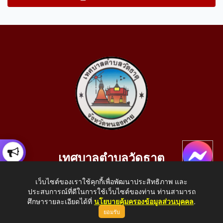
เทศบาลตำบลวัดธาตุ
เลขที่ 205 หมู่ที่ 10 บ้านสร้างประทาย(บึงหนองคาย) ต.วัดธาตุ
เว็บไซต์ของเราใช้คุกกี้เพื่อพัฒนาประสิทธิภาพ และ
อ.เมือง จ.หนองคาย 43000
ประสบการณ์ที่ดีในการใช้เว็บไซต์ของท่าน ท่านสามารถ
โทรศัพท์: 042-414758 โทรสาร: 042-414759
ศึกษารายละเอียดได้ที่
นโยบายคุ้มครองข้อมูลส่วนบุคคล
.
ยอมรับ
E-Mail: saraban_05430110@dla.go.th