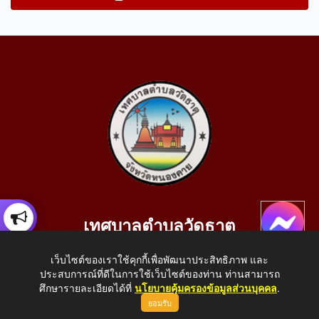
เทศบาลตำบลวัดธาตุ
เลขที่ 205 หมู่ที่ 10 บ้านสร้างประทาย(บึงหนองคาย) ต.วัดธาตุ
เว็บไซต์ของเราใช้คุกกี้เพื่อพัฒนาประสิทธิภาพ และ
อ.เมือง จ.หนองคาย 43000
ประสบการณ์ที่ดีในการใช้เว็บไซต์ของท่าน ท่านสามารถ
โทรศัพท์: 042-414758 โทรสาร: 042-414759
ศึกษารายละเอียดได้ที่
นโยบายคุ้มครองข้อมูลส่วนบุคคล
.
ยอมรับ
E-Mail: saraban_05430110@dla.go.th